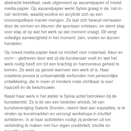
abstracte beeldtaal, vaak uitgevoerd op aquarelpapier of mixed
media-papier. Op aquarelpapier werkt Sylvia graag in de ‘nat-in-
nat’-techniek, waarbij ecoline en acrylinkt zich op een
onvoorspelbare manier mengen. Ze laat zich bewust verrassen
door de vormen en kleuren die spontaan ontstaan, en stemt stap
voor stap af op wat het werk op dat moment vraagt. Dit vergt
volledige aanwezigheid in het moment: zien, voelen en durven
handelen.
Op mixed media-papier kiest ze intuïtief voor materiaal, kleur en
vorm – gedreven door wat zij als kunstenaar voelt én wat het
werk nodig heeft om tot een krachtig en harmonieus geheel te
komen. Ze weet op gevoel wanneer een werk af is. Haar
creatieve proces is onlosmakelijk verbonden met persoonlijke
ontwikkeling, die in meer of mindere mate zichtbaar is voor
haarzelf én de beschouwer.
Naast haar werk in het atelier is Sylvia actief betrokken bij de
kunstwereld. Ze is lid van een besloten artclub, lid van
kunstvereniging Galerie Dronten, neemt deel aan exposities, is te
vinden op kunstmarkten en verzorgt workshops in intuïtief
schilderen. In al haar activiteiten nodigt zij anderen uit om
verbinding te maken met hun eigen creativiteit, intuïtie en