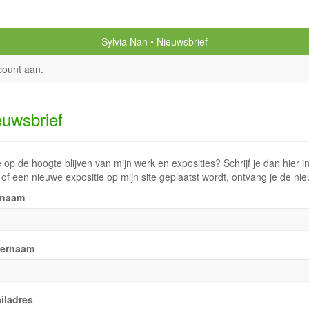
Sylvia Nan
Nieuwsbrief
count aan
.
euwsbrief
e op de hoogte blijven van mijn werk en exposities? Schrijf je dan hier i
of een nieuwe expositie op mijn site geplaatst wordt, ontvang je de nie
rnaam
ternaam
iladres