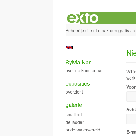
Beheer je site
of
maak een gratis ac
Ni
Sylvia Nan
over de kunstenaar
Wil j
werk 
exposities
Voo
overzicht
galerie
Ach
small art
de ladder
onderwaterwereld
E-ma