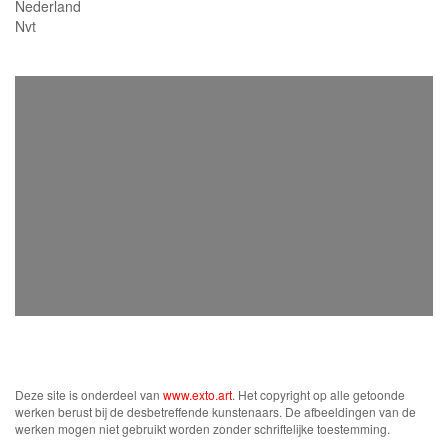
Nederland
Nvt
Deze site is onderdeel van
www.exto.art
. Het copyright op alle getoonde
werken berust bij de desbetreffende kunstenaars. De afbeeldingen van de
werken mogen niet gebruikt worden zonder schriftelijke toestemming.