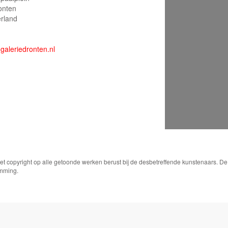
onten
rland
galeriedronten.nl
Het copyright op alle getoonde werken berust bij de desbetreffende kunstenaars. 
emming.