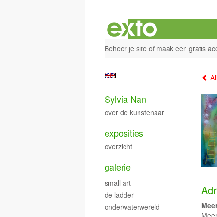
Beheer je site
of
maak een gratis ac
Al
Sylvia Nan
over de kunstenaar
exposities
overzicht
galerie
small art
Adr
de ladder
Meer
onderwaterwereld
Meer