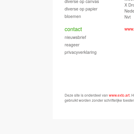
diverse op canvas
X Dr
diverse op papier
Nede
bloemen
Nvt
contact
www.
nieuwsbrief
reageer
privacyverklaring
Deze site is onderdeel van
www.exto.art
. 
gebruikt worden zonder schriftelijke toest