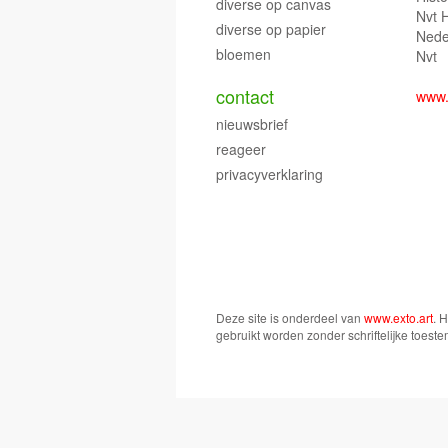
diverse op canvas
Nvt 
diverse op papier
Nede
bloemen
Nvt
contact
www.
nieuwsbrief
reageer
privacyverklaring
Deze site is onderdeel van
www.exto.art
. 
gebruikt worden zonder schriftelijke toest