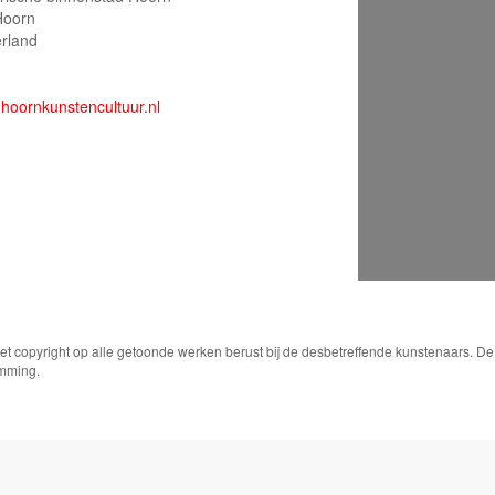
Hoorn
rland
hoornkunstencultuur.nl
Het copyright op alle getoonde werken berust bij de desbetreffende kunstenaars. 
emming.