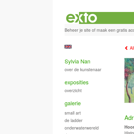
Beheer je site
of
maak een gratis ac
Al
Sylvia Nan
over de kunstenaar
exposities
overzicht
galerie
small art
Adr
de ladder
Hoo
onderwaterwereld
Hist