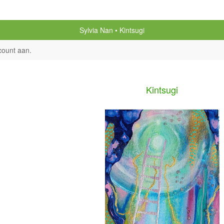
Sylvia Nan
Kintsugi
count aan
.
Kintsugi